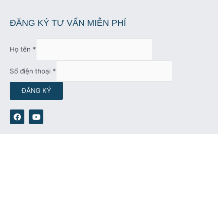
ĐĂNG KÝ TƯ VẤN MIỄN PHÍ
Họ tên
*
Số điện thoại
*
ĐĂNG KÝ
F
Y
a
o
c
u
e
t
b
u
o
b
o
e
k