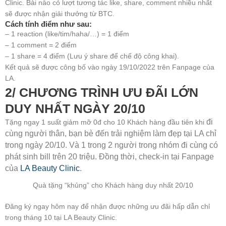
Clinic. Bài nào có lượt tương tác like, share, comment nhiều nhất
sẽ được nhận giải thưởng từ BTC.
Cách tính điểm như sau:
– 1 reaction (like/tim/haha/…) = 1 điểm
– 1 comment = 2 điểm
– 1 share = 4 điểm (Lưu ý share để chế độ công khai).
Kết quả sẽ được công bố vào ngày 19/10/2022 trên Fanpage của
LA.
2/ CHƯƠNG TRÌNH ƯU ĐÃI LỚN
DUY NHẤT NGÀY 20/10
đi
Tặng ngay 1 suất giảm mỡ 0đ cho 10 Khách hàng đầu tiên khi
cùng người thân, bạn bè đến trải nghiệm làm đẹp tại LA chỉ
trong ngày 20/10.
Và 1 trong 2 người trong nhóm đi cùng có
phát sinh bill trên 20 triệu.
Đồng thời, check-in tại Fanpage
của
LA Beauty Clinic
.
Quà tặng “khủng” cho Khách hàng duy nhất 20/10
Đăng ký ngay hôm nay để nhận được những ưu đãi hấp dẫn chỉ
trong tháng 10 tại LA Beauty Clinic.