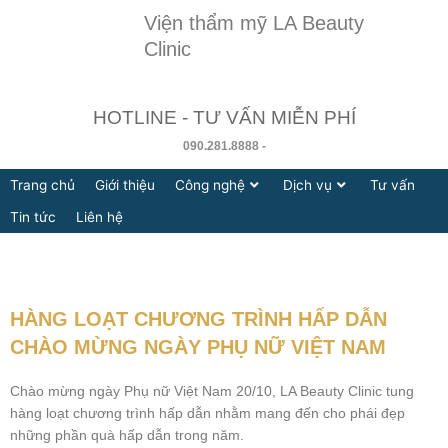
Nhảy
Viện thẩm mỹ LA Beauty
tới
Clinic
nội
dung
HOTLINE - TƯ VẤN MIỄN PHÍ
090.281.8888 -
Trang chủ
Giới thiệu
Công nghệ
Dịch vụ
Tư vấn
Tin tức
Liên hệ
HÀNG LOẠT CHƯƠNG TRÌNH HẤP DẪN
CHÀO MỪNG NGÀY PHỤ NỮ VIỆT NAM
Chào mừng ngày Phụ nữ Việt Nam 20/10, LA Beauty Clinic tung
hàng loạt chương trình hấp dẫn nhằm mang đến cho phái đẹp
những phần quà hấp dẫn trong năm.