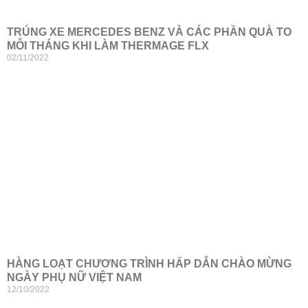
TRÚNG XE MERCEDES BENZ VÀ CÁC PHẦN QUÀ TO
MỖI THÁNG KHI LÀM THERMAGE FLX
02/11/2022
HÀNG LOẠT CHƯƠNG TRÌNH HẤP DẪN CHÀO MỪNG
NGÀY PHỤ NỮ VIỆT NAM
12/10/2022