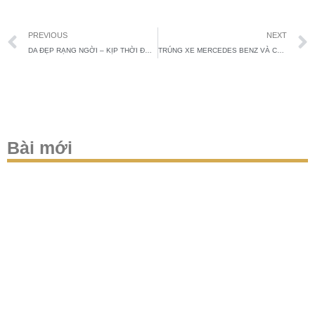
Prev
PREVIOUS
NEXT
DA ĐẸP RẠNG NGỜI – KỊP THỜI ĐÓN TẾT
TRÚNG XE MERCEDES BENZ VÀ CÁC PHẦN QUÀ TO MỖI THÁNG KHI LÀM THERMAGE FLX
Bài mới