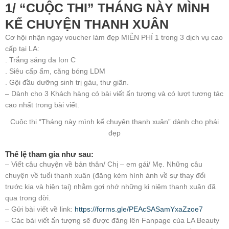
1/ “CUỘC THI” THÁNG NÀY MÌNH
KỂ CHUYỆN THANH XUÂN
Cơ hội nhận ngay voucher làm đẹp MIỄN PHÍ 1 trong 3 dịch vụ cao
cấp tại LA:
. Trắng sáng da Ion C
. Siêu cấp ẩm, căng bóng LDM
. Gội đầu dưỡng sinh trị gàu, thư giãn.
– Dành cho 3 Khách hàng có bài viết ấn tượng và có lượt tương tác
cao nhất trong bài viết.
Cuộc thi “Tháng này mình kể chuyện thanh xuân” dành cho phái
đẹp
Thể lệ tham gia như sau:
– Viết câu chuyện về bản thân/ Chị – em gái/ Mẹ. Những câu
chuyện về tuổi thanh xuân (đăng kèm hình ảnh về sự thay đổi
trước kia và hiện tại) nhằm gợi nhớ những kỉ niệm thanh xuân đã
qua trong đời.
– Gửi bài viết về link:
https://forms.gle/PEAcSASamYxaZzoe7
– Các bài viết ấn tượng sẽ được đăng lên Fanpage của LA Beauty